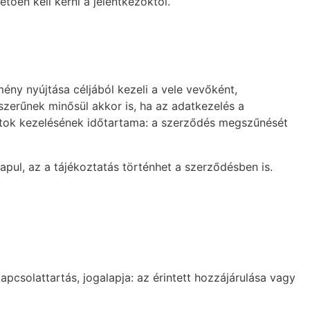
tően kell kérni a jelentkezőktől.
ny nyújtása céljából kezeli a vele vevőként,
szerűnek minősül akkor is, ha az adatkezelés a
atok kezelésének időtartama: a szerződés megszűnését
apul, az a tájékoztatás történhet a szerződésben is.
apcsolattartás, jogalapja: az érintett hozzájárulása vagy