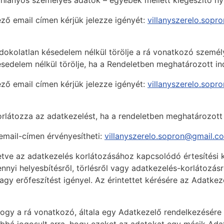
 a hiányos személyes adatok – egyebek mellett kiegészítő nyi
ző email címen kérjük jelezze igényét:
villanyszerelo.sop
indokolatlan késedelem nélkül törölje a rá vonatkozó szemé
sedelem nélkül törölje, ha a Rendeletben meghatározott in
ző email címen kérjük jelezze igényét:
villanyszerelo.sop
orlátozza az adatkezelést, ha a rendeletben meghatározott f
email-címen érvényesítheti:
villanyszerelo.sopron@gmail.c
etve az adatkezelés korlátozásához kapcsolódó értesítési 
yi helyesbítésről, törlésről vagy adatkezelés-korlátozásról
agy erőfeszítést igényel. Az érintettet kérésére az Adatkez
a, hogy a rá vonatkozó, általa egy Adatkezelő rendelkezésér