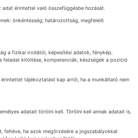
 adat érintettel való összefüggésbe hozását.
nnek: önkéntesség; határozottság, megfelelő
g a fizikai irodától, képesítési adatok, fénykép,
óba feladat kitöltése, kompetenciák, készségek a pozíció
érintettet tájékoztatást kap arról, ha a munkáltató nem
élyes adatait törölni kell. Törölni kell annak adatait is,
at, feltéve, ha azok megőrzésére a jogszabályokkal