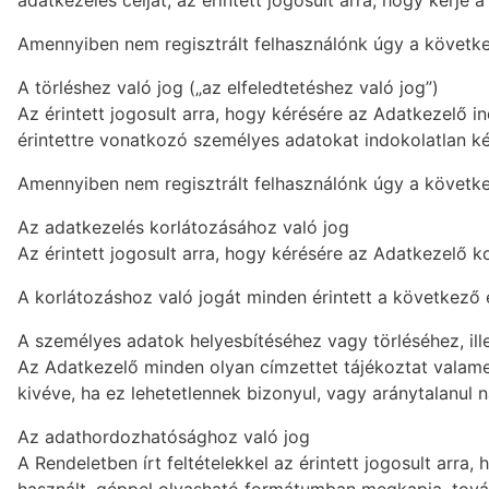
adatkezelés célját, az érintett jogosult arra, hogy kérje
Amennyiben nem regisztrált felhasználónk úgy a követke
A törléshez való jog („az elfeledtetéshez való jog”)
Az érintett jogosult arra, hogy kérésére az Adatkezelő 
érintettre vonatkozó személyes adatokat indokolatlan ké
Amennyiben nem regisztrált felhasználónk úgy a követke
Az adatkezelés korlátozásához való jog
Az érintett jogosult arra, hogy kérésére az Adatkezelő k
A korlátozáshoz való jogát minden érintett a következő 
A személyes adatok helyesbítéséhez vagy törléséhez, ill
Az Adatkezelő minden olyan címzettet tájékoztat valamenn
kivéve, ha ez lehetetlennek bizonyul, vagy aránytalanul n
Az adathordozhatósághoz való jog
A Rendeletben írt feltételekkel az érintett jogosult arr