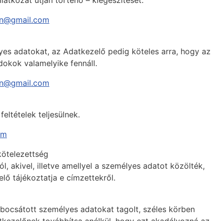
latkozat útján történő – kiegészítését.
ron@gmail.com
lyes adatokat, az Adatkezelő pedig köteles arra, hogy az
dokok valamelyike fennáll.
ron@gmail.com
eltételek teljesülnek.
om
kötelezettség
, akivel, illetve amellyel a személyes adatot közölték,
elő tájékoztatja e címzettekről.
e bocsátott személyes adatokat tagolt, széles körben