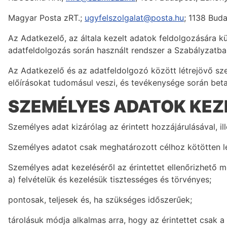
Magyar Posta zRT.;
ugyfelszolgalat@posta.hu
; 1138 Buda
Az Adatkezelő, az általa kezelt adatok feldolgozására k
adatfeldolgozás során használt rendszer a Szabályzatb
Az Adatkezelő és az adatfeldolgozó között létrejövő sz
előírásokat tudomásul veszi, és tevékenysége során betar
SZEMÉLYES ADATOK KEZ
Személyes adat kizárólag az érintett hozzájárulásával, 
Személyes adatot csak meghatározott célhoz kötötten le
Személyes adat kezeléséről az érintettet ellenőrizhető 
a) felvételük és kezelésük tisztességes és törvényes;
pontosak, teljesek és, ha szükséges időszerűek;
tárolásuk módja alkalmas arra, hogy az érintettet csak a