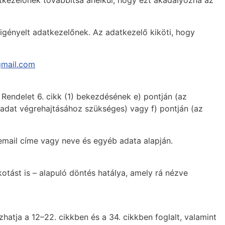
tkezelőnek továbbítsa anélkül, hogy ezt akadályozná az
 igényelt adatkezelőnek. Az adatkezelő kiköti, hogy
gmail.com
 Rendelet 6. cikk (1) bekezdésének e) pontján (az
adat végrehajtásához szükséges) vagy f) pontján (az
 email címe vagy neve és egyéb adata alapján.
lkotást is – alapuló döntés hatálya, amely rá nézve
atja a 12–22. cikkben és a 34. cikkben foglalt, valamint