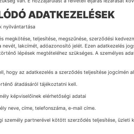
kség van. E hozzájárulást a felvételi eljárás lezárását köve
LÓDÓ ADATKEZELÉSEK
k nyilvántartása
s megkötése, teljesítése, megszűnése, szerződési kedvezmé
 nevét, lakcímét, adóazonosító jelét. Ezen adatkezelés jog
történő lépések megtételéhez szükséges. A személyes ad
ll, hogy az adatkezelés a szerződés teljesítése jogcímén al
rténő átadásáról tájékoztatni kell.
mély képviselőinek elérhetőségi adatai
ly neve, címe, telefonszáma, e-mail címe.
 személy partnerével kötött szerződés teljesítése, üzleti k