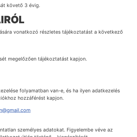
sát követő 3 évig.
IRÓL
rlására vonatkozó részletes tájékoztatást a következő
ését megelőzően tájékoztatást kapjon.
kezelése folyamatban van-e, és ha ilyen adatkezelés
iókhoz hozzáférést kapjon.
ron@gmail.com
pontatlan személyes adatokat. Figyelembe véve az