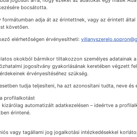
bbá jogosult arra, hogy ezeket az adatokat egy másik Ada
kezésére bocsátotta.
formátumban adja át az érintettnek, vagy az érintett által
ást követően.
kező elérhetőségen érvényesítheti:
villanyszerelo.sopron@
solatos okokból bármikor tiltakozzon személyes adatainak a
zhatalmi jogosítvány gyakorlásának keretében végzett fel
 érdekeinek érvényesítéséhez szükség.
setben tudja teljesíteni, ha azt azonosítani tudta, neve és
 profilalkotást
n, kizárólag automatizált adatkezelésen – ideértve a profila
ben érintené.
s vagy tagállami jog jogalkotási intézkedésekkel korlátozh