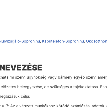
elülvizsgáló-Sopron.hu
,
Kaputelefon-Sopron.hu
,
Okosotthon
NEVEZÉSE
özhatalmi szerv, ügynökség vagy bármely egyéb szerv, ame
t előzetes beleegyezése, de szükséges a tájékoztatása. Enn
megbízásuk célja:
 u. 7; Az elvégzett munkákhoz kötődő számlázási adatok ke