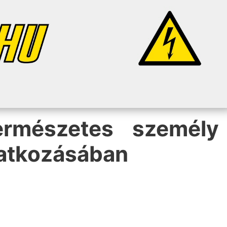
természetes személy
natkozásában