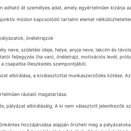
an adható át személyes adat, amely egyértelműen kizárja az
njunktív módon kapcsolódó tartalmi elemet nélkülözhetetle
pályázatok, önéletrajzok
neve, születési ideje, helye, anyja neve, lakcím és távolsá
tatói feljegyzés (ha van), önéletrajz, motivációs levél, pr
s a csapatba illeszkedés szempontjából.
zat elbírálása, a kiválasztottal munkaszerződés kötése. Az 
értelműen ráutaló magatartása.
 pályázat elbírálásáig. A ki nem választott jelentkezők szem
s önkéntes hozzájárulása alapján őrizheti meg a pályázatok