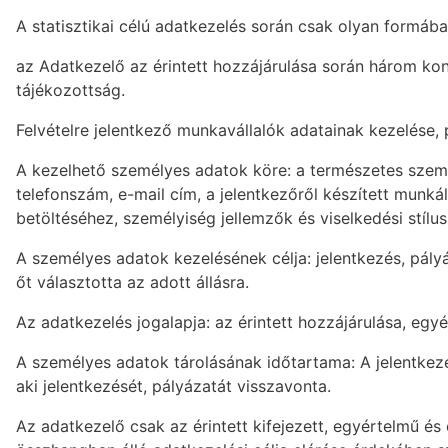
A statisztikai célú adatkezelés során csak olyan formáb
az Adatkezelő az érintett hozzájárulása során három ko
tájékozottság.
Felvételre jelentkező munkavállalók adatainak kezelése, 
A kezelhető személyes adatok köre: a természetes személy 
telefonszám, e-mail cím, a jelentkezőről készített munkál
betöltéséhez, személyiség jellemzők és viselkedési stílu
A személyes adatok kezelésének célja: jelentkezés, pályá
őt választotta az adott állásra.
Az adatkezelés jogalapja: az érintett hozzájárulása, egy
A személyes adatok tárolásának időtartama: A jelentkezés,
aki jelentkezését, pályázatát visszavonta.
Az adatkezelő csak az érintett kifejezett, egyértelmű é