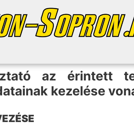
oztató az érintett 
adatainak kezelése vo
VEZÉSE