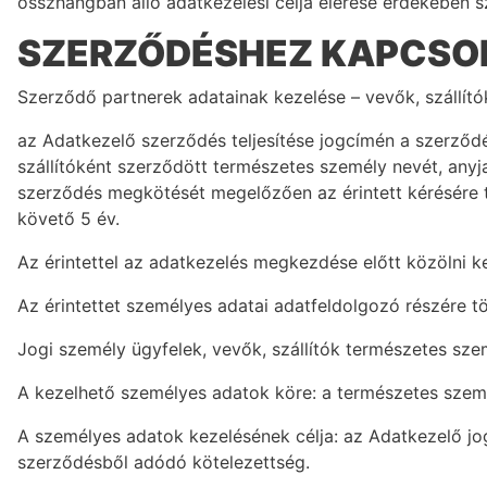
összhangban álló adatkezelési célja elérése érdekében szü
SZERZŐDÉSHEZ KAPCSO
Szerződő partnerek adatainak kezelése – vevők, szállító
az Adatkezelő szerződés teljesítése jogcímén a szerződé
szállítóként szerződött természetes személy nevét, anyja
szerződés megkötését megelőzően az érintett kérésére 
követő 5 év.
Az érintettel az adatkezelés megkezdése előtt közölni ke
Az érintettet személyes adatai adatfeldolgozó részére tö
Jogi személy ügyfelek, vevők, szállítók természetes sze
A kezelhető személyes adatok köre: a természetes szemé
A személyes adatok kezelésének célja: az Adatkezelő jogi
szerződésből adódó kötelezettség.