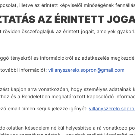
csolat, illetve az érintett képviselői minőségének fennállá
TATÁS AZ ÉRINTETT JOGA
t röviden összefoglaljuk az érintett jogait, amelyek gyako
efüggő tényekről és információkról az adatkezelés megkezd
 további információt:
villanyszerelo.sopron@gmail.com
jelzést kapjon arra vonatkozóan, hogy személyes adatainak 
okhoz és a Rendeletben meghatározott kapcsolódó informác
ző email címen kérjük jelezze igényét:
villanyszerelo.sop
indokolatlan késedelem nélkül helyesbítse a rá vonatkozó 