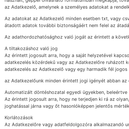
használt, géppel olvasható formátumban megkapja, tová
az Adatkezelő, amelynek a személyes adatokat a rendel
Az adatokat az Adatkezelő minden esetben txt, vagy csv 
átadott adatok további biztonságáért nem felel az átad
Az adathordozhatósághoz való jogát az érintett a követ
A tiltakozáshoz való jog
Az érintett jogosult arra, hogy a saját helyzetével kapc
adatkezelés közérdekű vagy az Adatkezelőre ruházott kö
adatkezelés az Adatkezelő vagy egy harmadik fél jogos
az Adatkezelőunk minden érintett jogi igényét abban az e
Automatizált döntéshozatal egyedi ügyekben, beleértve a
Az érintett jogosult arra, hogy ne terjedjen ki rá az olya
joghatással járna vagy őt hasonlóképpen jelentős mérték
Korlátozások
Az Adatkezelőre vagy adatfeldolgozóra alkalmazandó unió