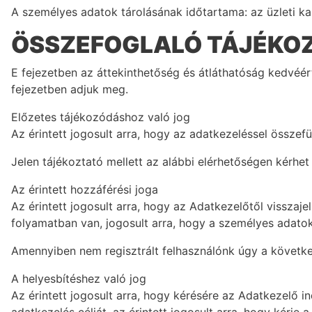
A személyes adatok tárolásának időtartama: az üzleti kap
ÖSSZEFOGLALÓ TÁJÉKOZ
E fejezetben az áttekinthetőség és átláthatóság kedvéér
fejezetben adjuk meg.
Előzetes tájékozódáshoz való jog
Az érintett jogosult arra, hogy az adatkezeléssel össz
Jelen tájékoztató mellett az alábbi elérhetőségen kérhet
Az érintett hozzáférési joga
Az érintett jogosult arra, hogy az Adatkezelőtől vissza
folyamatban van, jogosult arra, hogy a személyes adat
Amennyiben nem regisztrált felhasználónk úgy a követke
A helyesbítéshez való jog
Az érintett jogosult arra, hogy kérésére az Adatkezelő 