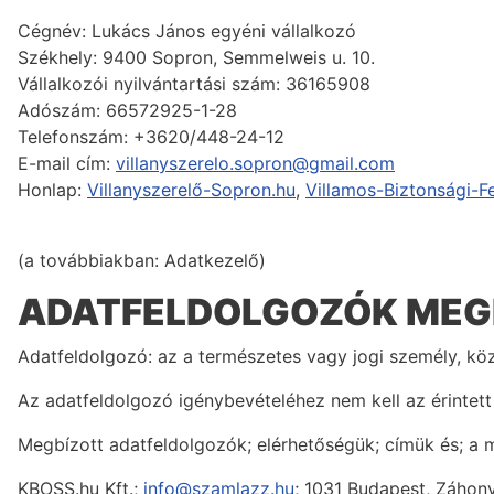
Cégnév: Lukács János egyéni vállalkozó
Székhely: 9400 Sopron, Semmelweis u. 10.
Vállalkozói nyilvántartási szám: 36165908
Adószám: 66572925-1-28
Telefonszám: +3620/448-24-12
E-mail cím:
villanyszerelo.sopron@gmail.com
Honlap:
Villanyszerelő-Sopron.hu
,
Villamos-Biztonsági-F
(a továbbiakban: Adatkezelő)
ADATFELDOLGOZÓK MEG
Adatfeldolgozó: az a természetes vagy jogi személy, k
Az adatfeldolgozó igénybevételéhez nem kell az érintet
Megbízott adatfeldolgozók; elérhetőségük; címük és; a 
KBOSS.hu Kft.;
info@szamlazz.hu
; 1031 Budapest, Záhony